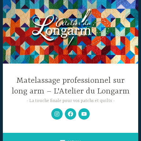
Accéder
au
contenu
principal
Matelassage professionnel sur
long arm – L'Atelier du Longarm
La touche finale pour vos patchs et quilts
Mon
Facebook
Chaine
Instagram
YouTube