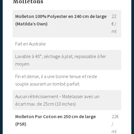
Molletons
Molleton 100% Polyester en 240 cm de large
22
(Matilda’s Own)
€ /
ml
Fait en Australie
Lavable à 40°, séchage à plat, repassable à fer
moyen.
Fin et dense, il a une bonne tenue et reste
souple assurant un tombé parfait.
Aucun rétrécissement – Matelasser avec un
écart max. de 25cm (10 inches)
Molleton Pur Coton en 250 cm de large
22€
(PSR)
/
ml