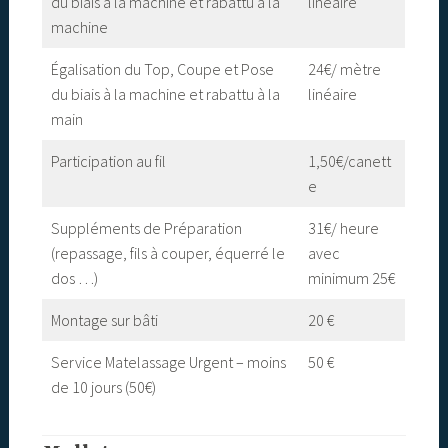
du biais à la machine et rabattu à la
linéaire
machine
Égalisation du Top, Coupe et Pose
24€/ mètre
du biais à la machine et rabattu à la
linéaire
main
Participation au fil
1,50€/canett
e
Suppléments de Préparation
31€/ heure
(repassage, fils à couper, équerré le
avec
dos …)
minimum 25€
Montage sur bâti
20 €
Service Matelassage Urgent – moins
50 €
de 10 jours (50€)