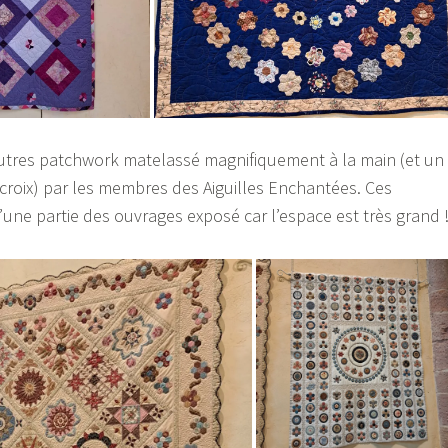
’autres patchwork matelassé magnifiquement à la main (et un
croix) par les membres des Aiguilles Enchantées. Ces
une partie des ouvrages exposé car l’espace est très grand 