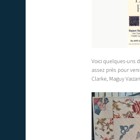
Voici quelques-uns d
assez près pour venir
Clarke, Maguy Vaizan