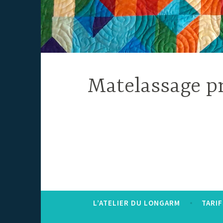
Matelassage pr
L’ATELIER DU LONGARM
TARIF