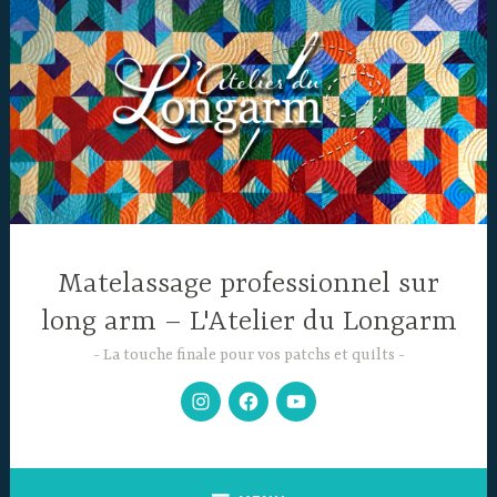
Accéder
au
contenu
principal
Matelassage professionnel sur
long arm – L'Atelier du Longarm
La touche finale pour vos patchs et quilts
Mon
Facebook
Chaine
Instagram
YouTube