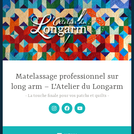
Accéder
au
contenu
principal
Matelassage professionnel sur
long arm – L'Atelier du Longarm
La touche finale pour vos patchs et quilts
Mon
Facebook
Chaine
Instagram
YouTube