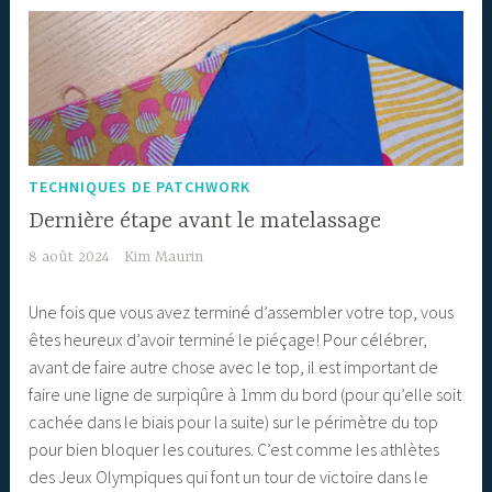
TECHNIQUES DE PATCHWORK
Dernière étape avant le matelassage
8 août 2024
Kim Maurin
Une fois que vous avez terminé d’assembler votre top, vous
êtes heureux d’avoir terminé le piéçage! Pour célébrer,
avant de faire autre chose avec le top, il est important de
faire une ligne de surpiqûre à 1mm du bord (pour qu’elle soit
cachée dans le biais pour la suite) sur le périmètre du top
pour bien bloquer les coutures. C’est comme les athlètes
des Jeux Olympiques qui font un tour de victoire dans le