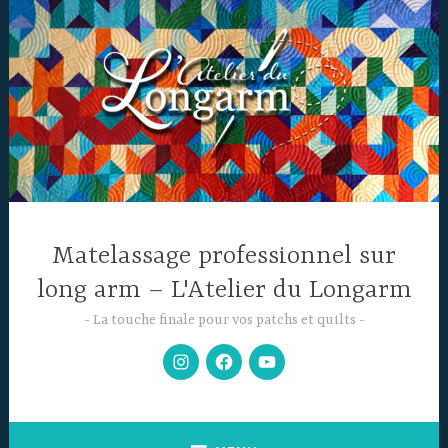
Accéder
au
contenu
principal
Matelassage professionnel sur
long arm – L'Atelier du Longarm
La touche finale pour vos patchs et quilts
Mon
Facebook
Chaine
Instagram
YouTube