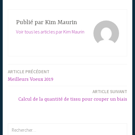
Publié par
Kim Maurin
Voir tous les articles par Kim Maurin
ARTICLE PRÉCÉDENT
Navigation
Meilleurs Voeux 2019
de
ARTICLE SUIVANT
l’article
Calcul de la quantité de tissu pour couper un biais
Rechercher :