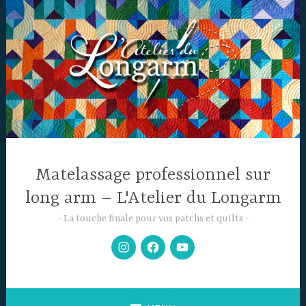
Accéder
au
contenu
principal
Matelassage professionnel sur
long arm – L'Atelier du Longarm
La touche finale pour vos patchs et quilts
Mon
Facebook
Chaine
Instagram
YouTube