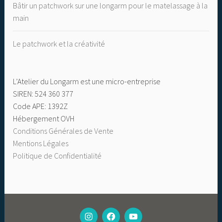
Bâtir un patchwork sur une longarm pour le matelassage à la
main
Le patchwork et la créativité
L’Atelier du Longarm est une micro-entreprise
SIREN: 524 360 377
Code APE: 1392Z
Hébergement OVH
Conditions Générales de Vente
Mentions Légales
Politique de Confidentialité
MON
FACEBOOK
CHAINE
INSTAGRAM
YOUTUBE