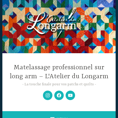
Accéder
au
contenu
principal
Matelassage professionnel sur
long arm – L'Atelier du Longarm
La touche finale pour vos patchs et quilts
Mon
Facebook
Chaine
Instagram
YouTube