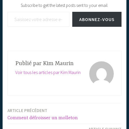
Subscribe to get the latest posts sent to your email.
Saisissez votre adresse e-mail…
ABONNEZ-VOUS
Publié par
Kim Maurin
Voir tous les articles par Kim Maurin
ARTICLE PRÉCÉDENT
Navigation
Comment défroisser un molleton
de