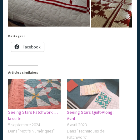
Partager :
Facebook
Articles similaires
Seeing Stars Patchwork …
Seeing Stars Quilt-Along :
la suite
Avril
5 septembre 2024
6 avril 2023
Dans "Motifs Numériques"
Dans "Techniques de
Patchwork"