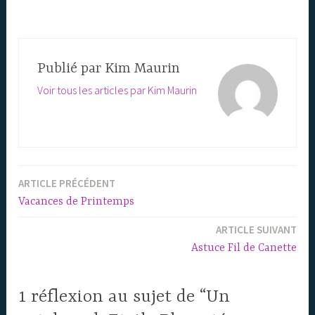
Publié par
Kim Maurin
Voir tous les articles par Kim Maurin
ARTICLE PRÉCÉDENT
Navigation
Vacances de Printemps
de
ARTICLE SUIVANT
l’article
Astuce Fil de Canette
1 réflexion au sujet de “Un