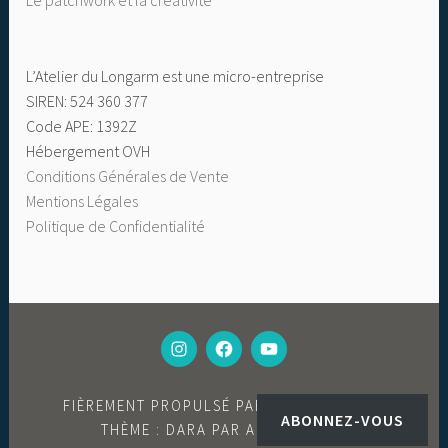
Le patchwork et la créativité
L’Atelier du Longarm est une micro-entreprise
SIREN: 524 360 377
Code APE: 1392Z
Hébergement OVH
Conditions Générales de Vente
Mentions Légales
Politique de Confidentialité
MON
FACEBOOK
CHAINE
INSTAGRAM
YOUTUBE
FIÈREMENT PROPULSÉ PAR WORDPRESS
|
ABONNEZ-VOUS
THÈME : DARA PAR
AUTOMATTIC
.