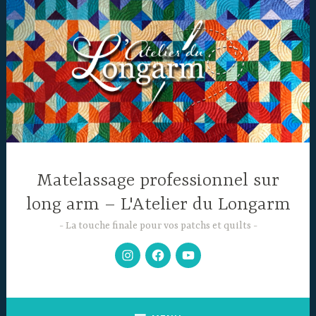
Accéder
au
contenu
principal
Matelassage professionnel sur
long arm – L'Atelier du Longarm
La touche finale pour vos patchs et quilts
Mon
Facebook
Chaine
Instagram
YouTube