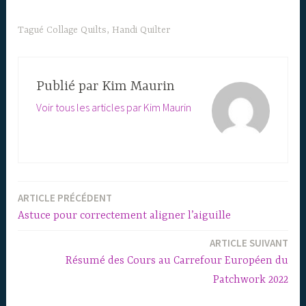
Tagué
Collage Quilts
,
Handi Quilter
Publié par
Kim Maurin
Voir tous les articles par Kim Maurin
ARTICLE PRÉCÉDENT
Navigation
Astuce pour correctement aligner l’aiguille
de
ARTICLE SUIVANT
l’article
Résumé des Cours au Carrefour Européen du
Patchwork 2022