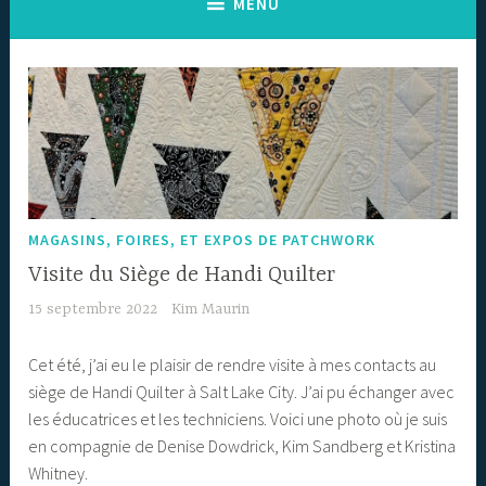
MENU
MAGASINS, FOIRES, ET EXPOS DE PATCHWORK
Visite du Siège de Handi Quilter
15 septembre 2022
Kim Maurin
Cet été, j’ai eu le plaisir de rendre visite à mes contacts au
siège de Handi Quilter à Salt Lake City. J’ai pu échanger avec
les éducatrices et les techniciens. Voici une photo où je suis
en compagnie de Denise Dowdrick, Kim Sandberg et Kristina
Whitney.