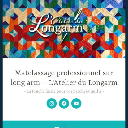
Accéder
au
contenu
principal
Matelassage professionnel sur
long arm – L'Atelier du Longarm
La touche finale pour vos patchs et quilts
Mon
Facebook
Chaine
Instagram
YouTube