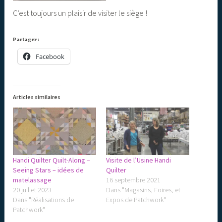
C’est toujours un plaisir de visiter le siège !
Partager :
Facebook
Articles similaires
Handi Quilter Quilt-Along –
Visite de l’Usine Handi
Seeing Stars – idées de
Quilter
matelassage
16 septembre 2021
20 juillet 2023
Dans "Magasins, Foires, et
Dans "Réalisations de
Expos de Patchwork"
Patchwork"