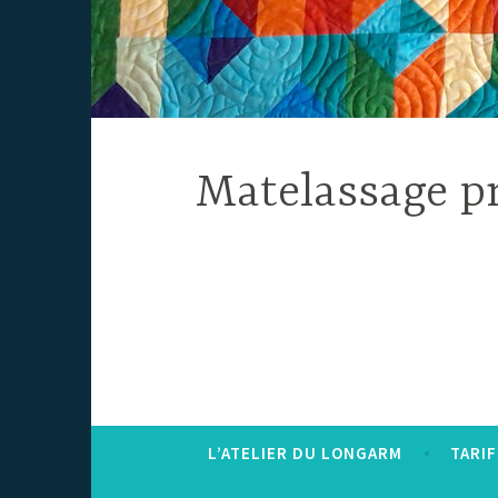
Matelassage pr
L’ATELIER DU LONGARM
TARIF