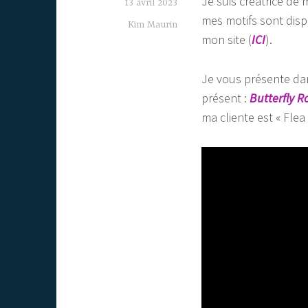
Je suis créatrice de
13 avril 2023
mes motifs sont dispo
Kim Maurin
mon site (
ICI
).
Je vous présente dan
présent :
Butterfly R
ma cliente est « Flea