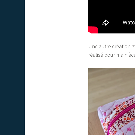
Une autre création av
réalisé pour ma nièc