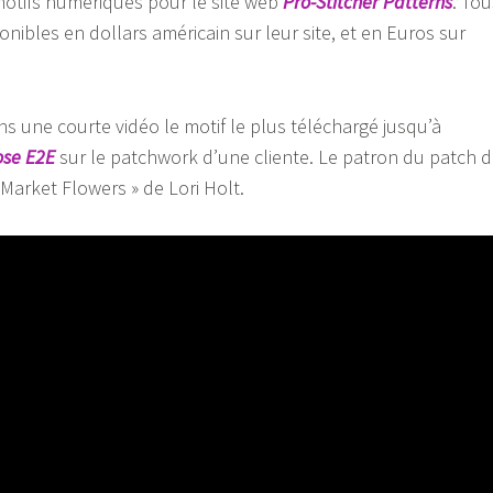
 motifs numériques pour le site web
Pro-Stitcher Patterns
. Tou
nibles en dollars américain sur leur site, et en Euros sur
s une courte vidéo le motif le plus téléchargé jusqu’à
ose E2E
sur le patchwork d’une cliente. Le patron du patch 
 Market Flowers » de Lori Holt.