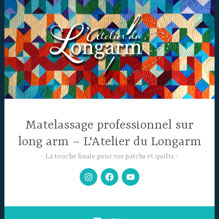
Accéder
au
contenu
principal
Matelassage professionnel sur
long arm – L'Atelier du Longarm
La touche finale pour vos patchs et quilts
Mon
Facebook
Chaine
Instagram
YouTube