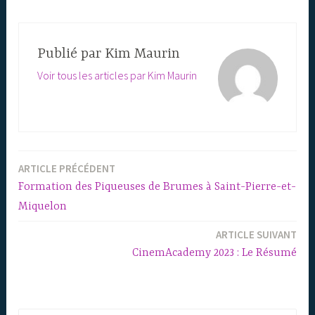
Publié par
Kim Maurin
Voir tous les articles par Kim Maurin
ARTICLE PRÉCÉDENT
Navigation
Formation des Piqueuses de Brumes à Saint-Pierre-et-
de
Miquelon
l’article
ARTICLE SUIVANT
CinemAcademy 2023 : Le Résumé