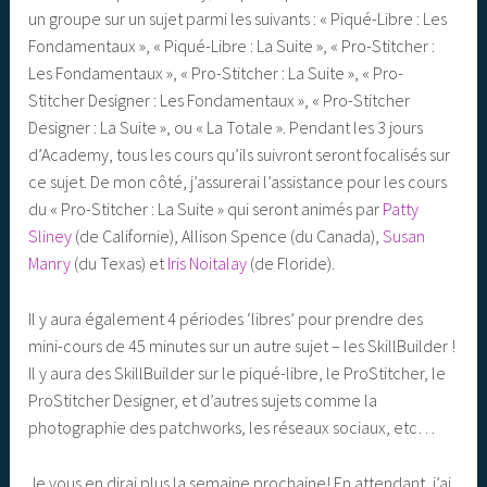
un groupe sur un sujet parmi les suivants : « Piqué-Libre : Les
Fondamentaux », « Piqué-Libre : La Suite », « Pro-Stitcher :
Les Fondamentaux », « Pro-Stitcher : La Suite », « Pro-
Stitcher Designer : Les Fondamentaux », « Pro-Stitcher
Designer : La Suite », ou « La Totale ». Pendant les 3 jours
d’Academy, tous les cours qu’ils suivront seront focalisés sur
ce sujet. De mon côté, j’assurerai l’assistance pour les cours
du « Pro-Stitcher : La Suite » qui seront animés par
Patty
Sliney
(de Californie), Allison Spence (du Canada),
Susan
Manry
(du Texas) et
Iris Noitalay
(de Floride).
Il y aura également 4 périodes ‘libres’ pour prendre des
mini-cours de 45 minutes sur un autre sujet – les SkillBuilder !
Il y aura des SkillBuilder sur le piqué-libre, le ProStitcher, le
ProStitcher Designer, et d’autres sujets comme la
photographie des patchworks, les réseaux sociaux, etc…
Je vous en dirai plus la semaine prochaine! En attendant, j’ai