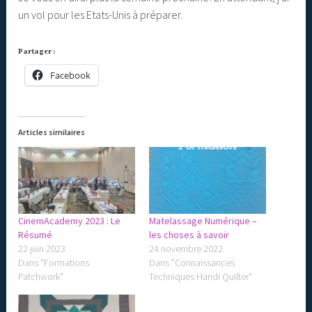
un vol pour les Etats-Unis à préparer.
Partager :
Facebook
Articles similaires
CinemAcademy 2023 : Le
Matelassage Numérique –
Résumé
les choses à savoir
22 juin 2023
24 novembre 2022
Dans "Formations
Dans "Connaissances
Patchwork"
Techniques Handi Quilter"