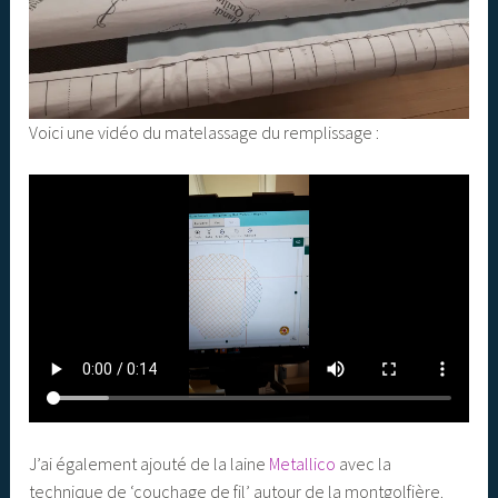
Voici une vidéo du matelassage du remplissage :
J’ai également ajouté de la laine
Metallico
avec la
technique de ‘couchage de fil’ autour de la montgolfière.