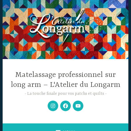
Accéder
au
contenu
principal
Matelassage professionnel sur
long arm – L'Atelier du Longarm
La touche finale pour vos patchs et quilts
Mon
Facebook
Chaine
Instagram
YouTube