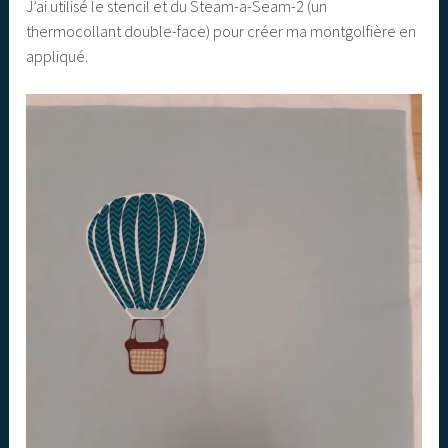
J’ai utilisé le stencil et du Steam-a-Seam-2 (un
thermocollant double-face) pour créer ma montgolfière en
appliqué.