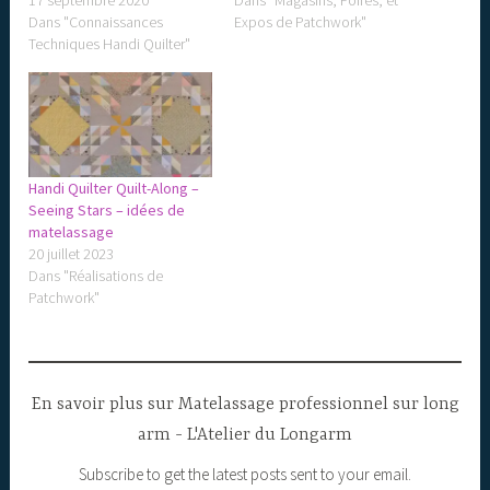
17 septembre 2020
Dans "Magasins, Foires, et
Dans "Connaissances
Expos de Patchwork"
Techniques Handi Quilter"
Handi Quilter Quilt-Along –
Seeing Stars – idées de
matelassage
20 juillet 2023
Dans "Réalisations de
Patchwork"
En savoir plus sur Matelassage professionnel sur long
arm - L'Atelier du Longarm
Subscribe to get the latest posts sent to your email.