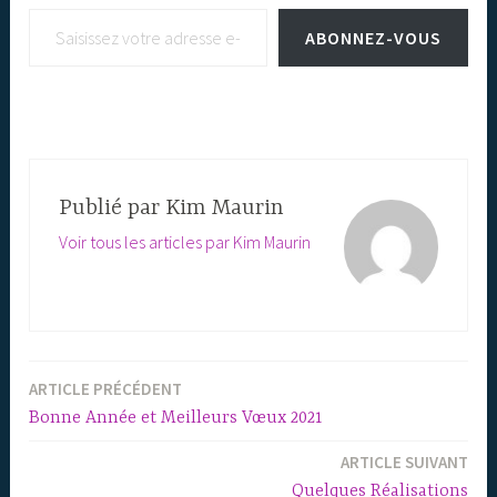
Saisissez votre adresse e-mail…
ABONNEZ-VOUS
Publié par
Kim Maurin
Voir tous les articles par Kim Maurin
ARTICLE PRÉCÉDENT
Navigation
Bonne Année et Meilleurs Vœux 2021
de
ARTICLE SUIVANT
l’article
Quelques Réalisations