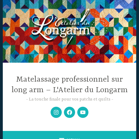
Accéder
au
contenu
principal
Matelassage professionnel sur
long arm – L'Atelier du Longarm
La touche finale pour vos patchs et quilts
Mon
Facebook
Chaine
Instagram
YouTube