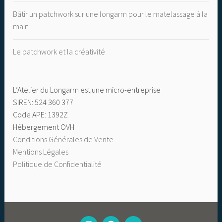
Bâtir un patchwork sur une longarm pour le matelassage à la
main
Le patchwork et la créativité
L’Atelier du Longarm est une micro-entreprise
SIREN: 524 360 377
Code APE: 1392Z
Hébergement OVH
Conditions Générales de Vente
Mentions Légales
Politique de Confidentialité
MON
FACEBOOK
CHAINE