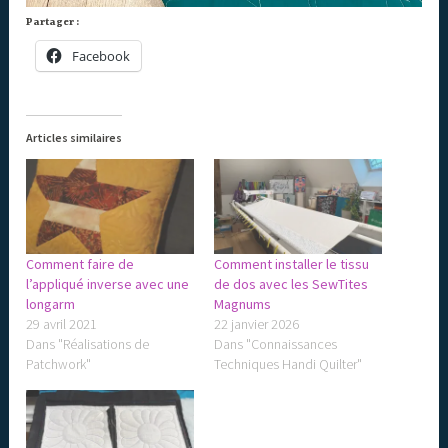
Partager :
Facebook
Articles similaires
Comment faire de
Comment installer le tissu
l’appliqué inverse avec une
de dos avec les SewTites
longarm
Magnums
29 avril 2021
22 janvier 2026
Dans "Réalisations de
Dans "Connaissances
Patchwork"
Techniques Handi Quilter"