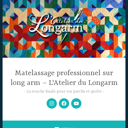
Accéder
au
contenu
principal
Matelassage professionnel sur
long arm – L'Atelier du Longarm
La touche finale pour vos patchs et quilts
Mon
Facebook
Chaine
Instagram
YouTube