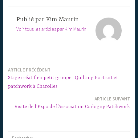
Publié par
Kim Maurin
Voir tous les articles par Kim Maurin
ARTICLE PRÉCÉDENT
Navigation
Stage créatif en petit groupe : Quilting Portrait et
de
patchwork à Charolles
l’article
ARTICLE SUIVANT
Visite de l’Expo de l’Association Corbigny Patchwork
Rechercher :