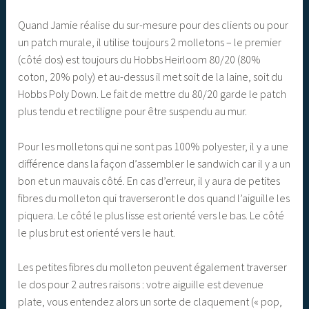
Quand Jamie réalise du sur-mesure pour des clients ou pour
un patch murale, il utilise toujours 2 molletons – le premier
(côté dos) est toujours du Hobbs Heirloom 80/20 (80%
coton, 20% poly) et au-dessus il met soit de la laine, soit du
Hobbs Poly Down. Le fait de mettre du 80/20 garde le patch
plus tendu et rectiligne pour être suspendu au mur.
Pour les molletons qui ne sont pas 100% polyester, il y a une
différence dans la façon d’assembler le sandwich car il y a un
bon et un mauvais côté. En cas d’erreur, il y aura de petites
fibres du molleton qui traverseront le dos quand l’aiguille les
piquera. Le côté le plus lisse est orienté vers le bas. Le côté
le plus brut est orienté vers le haut.
Les petites fibres du molleton peuvent également traverser
le dos pour 2 autres raisons : votre aiguille est devenue
plate, vous entendez alors un sorte de claquement (« pop,