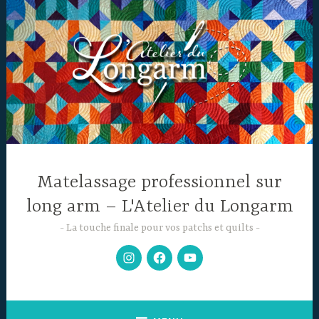
Accéder
au
contenu
principal
Matelassage professionnel sur
long arm – L'Atelier du Longarm
La touche finale pour vos patchs et quilts
Mon
Facebook
Chaine
Instagram
YouTube