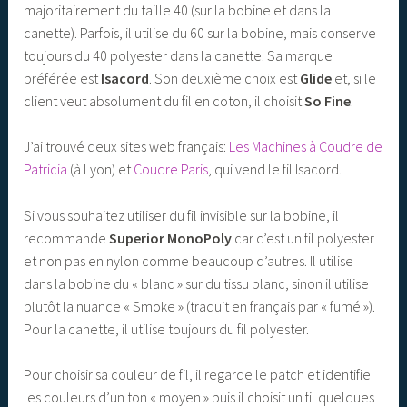
majoritairement du taille 40 (sur la bobine et dans la
canette). Parfois, il utilise du 60 sur la bobine, mais conserve
toujours du 40 polyester dans la canette. Sa marque
préférée est
Isacord
. Son deuxième choix est
Glide
et, si le
client veut absolument du fil en coton, il choisit
So Fine
.
J’ai trouvé deux sites web français:
Les Machines à Coudre de
Patricia
(à Lyon) et
Coudre Paris
, qui vend le fil Isacord.
Si vous souhaitez utiliser du fil invisible sur la bobine, il
recommande
Superior MonoPoly
car c’est un fil polyester
et non pas en nylon comme beaucoup d’autres. Il utilise
dans la bobine du « blanc » sur du tissu blanc, sinon il utilise
plutôt la nuance « Smoke » (traduit en français par « fumé »).
Pour la canette, il utilise toujours du fil polyester.
Pour choisir sa couleur de fil, il regarde le patch et identifie
les couleurs d’un ton « moyen » puis il choisit un fil quelques