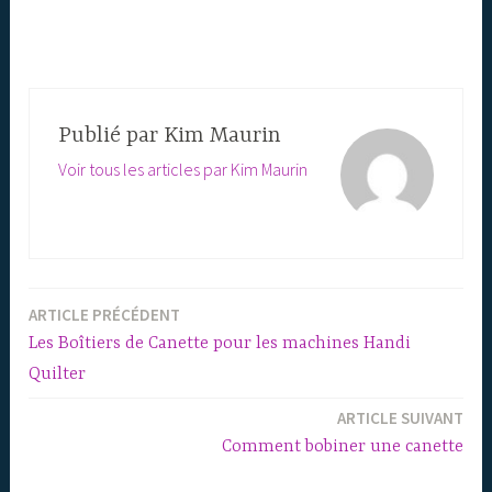
Publié par
Kim Maurin
Voir tous les articles par Kim Maurin
ARTICLE PRÉCÉDENT
Navigation
Les Boîtiers de Canette pour les machines Handi
de
Quilter
l’article
ARTICLE SUIVANT
Comment bobiner une canette