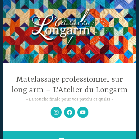
Accéder
au
contenu
principal
Matelassage professionnel sur
long arm – L'Atelier du Longarm
La touche finale pour vos patchs et quilts
Mon
Facebook
Chaine
Instagram
YouTube