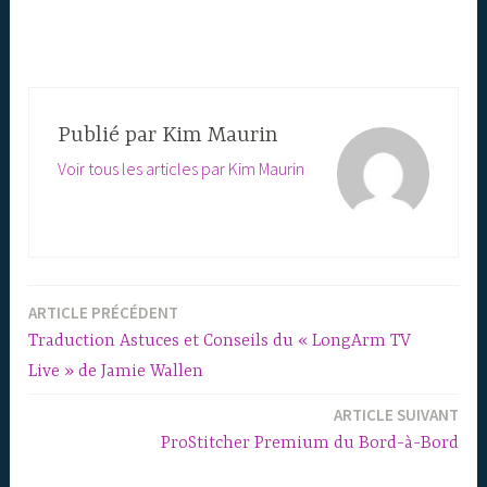
Publié par
Kim Maurin
Voir tous les articles par Kim Maurin
ARTICLE PRÉCÉDENT
Navigation
Traduction Astuces et Conseils du « LongArm TV
de
Live » de Jamie Wallen
l’article
ARTICLE SUIVANT
ProStitcher Premium du Bord-à-Bord