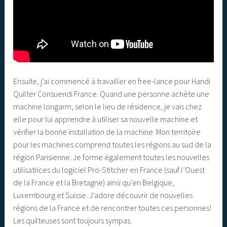
Ensuite, j’ai commencé à travailler en free-lance pour Handi
Quilter Consuendi France. Quand une personne achète une
machine longarm, selon le lieu de résidence, je vais chez
elle pour lui apprendre à utiliser sa nouvelle machine et
vérifier la bonne installation de la machine. Mon territoire
pour les machines comprend toutes les régions au sud de la
région Parisienne. Je forme également toutes les nouvelles
utilisatrices du logiciel Pro-Stitcher en France (sauf l’Ouest
de la France et la Bretagne) ainsi qu’en Belgique,
Luxembourg et Suisse. J’adore découvrir de nouvelles
régions de la France et de rencontrer toutes ces personnes!
Les quilteuses sont toujours sympas.