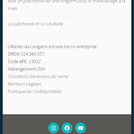
Bâtir un patchwork sur une longarm pour le matelassage à la
main
Le patchwork et la créativité
L’Atelier du Longarm est une micro-entreprise
SIREN: 524 360 377
Code APE: 1392Z
Hébergement OVH
Conditions Générales de Vente
Mentions Légales
Politique de Confidentialité
MON
FACEBOOK
CHAINE
INSTAGRAM
YOUTUBE