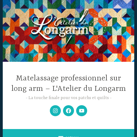
Accéder
au
contenu
principal
Matelassage professionnel sur
long arm – L'Atelier du Longarm
La touche finale pour vos patchs et quilts
Mon
Facebook
Chaine
Instagram
YouTube