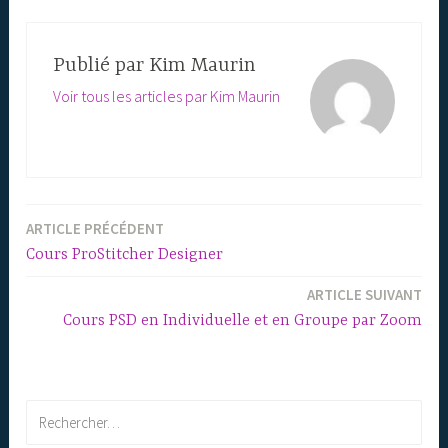
Publié par
Kim Maurin
Voir tous les articles par Kim Maurin
ARTICLE PRÉCÉDENT
Navigation
Cours ProStitcher Designer
de
ARTICLE SUIVANT
l’article
Cours PSD en Individuelle et en Groupe par Zoom
Rechercher :